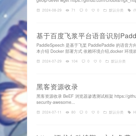
geoip-devel wget https://github.com/chobits/ngx_htt
2024-08-29
71
0
0
默认分类
基于百度飞浆平台语音识别Paddle
PaddleSpeech 是基于飞桨 PaddlePaddle 的语音方向的开
本介绍 Docker 部署方式 依赖环境介绍,docker 环境就不用
2024-07-29
104
0
0
默认分类
黑客资源收录
黑客资源收录 BeEF 浏览器渗透测试框架 https://github.com/Z4
security-awesome...
2024-07-11
80
0
0
默认分类
H