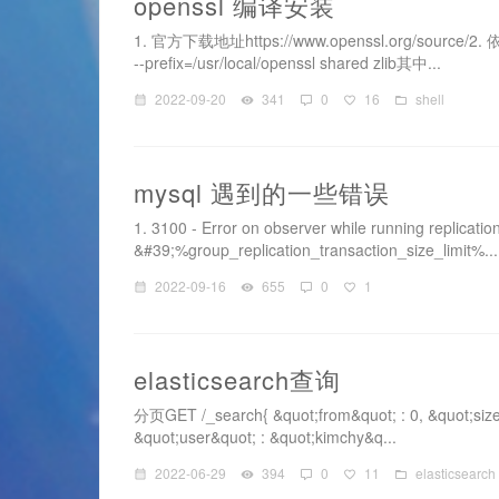
openssl 编译安装
1. 官方下载地址https://www.openssl.org/source/2. 依赖安装
--prefix=/usr/local/openssl shared zlib其中...
2022-09-20
341
0
16
shell
mysql 遇到的一些错误
1. 3100 - Error on observer while running replicatio
&#39;%group_replication_transaction_size_limit%...
2022-09-16
655
0
1
elasticsearch查询
分页GET /_search{ &quot;from&quot; : 0, &quot;size&q
&quot;user&quot; : &quot;kimchy&q...
2022-06-29
394
0
11
elasticsearch