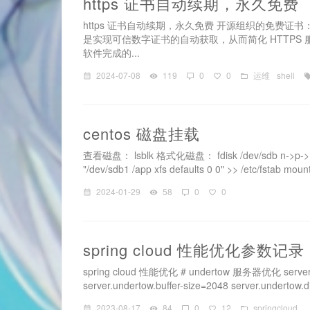
https 证书自动续期，永久免费
https 证书自动续期，永久免费 开源组织的免费证书： https://l
是实现可信数字证书的自动获取，从而简化 HTTPS 
软件完成的...
2024-07-08
119
0
0
运维
shell
centos 磁盘挂载
查看磁盘： lsblk 格式化磁盘： fdisk /dev/sdb n->p->1
"/dev/sdb1 /app xfs defaults 0 0" >> /etc/fstab mount
2024-01-29
58
0
0
spring cloud 性能优化参数记录
spring cloud 性能优化 # undertow 服务器优化 server.und
server.undertow.buffer-size=2048 server.undertow.di
2023-08-17
84
0
12
springcloud