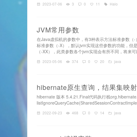
2023-07-06
3
0
11
Halo
JVM常用参数
在Java虚拟机的参数中，有3种表示方法标准参数（
标准参数（-X），默认jvm实现这些参数的功能，但是
（-XX），此类参数各个jvm实现会有所不同，将来可能
2023-05-06
374
0
20
java
hibernate原生查询，结果集
hibernate 版本 5.4.21.Final代码执行栈org.hibernate.lo
listIgnoreQueryCache(SharedSessionContractImple
2022-09-23
468
0
14
java