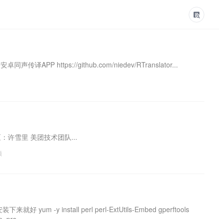
de 安卓同声传译APP https://github.com/niedev/RTranslator...
源社区：许雪里 美团技术团队...
顶
um -y install perl perl-ExtUtils-Embed gperftools