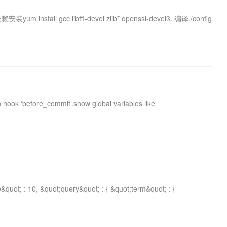
yum install gcc libffi-devel zlib* openssl-devel3. 编译./config
n hook ‘before_commit’.show global variables like
uot; : 10, &quot;query&quot; : { &quot;term&quot; : {