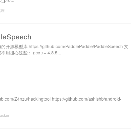
p_pro...
代理
Speech
源模型库 https://github.com/PaddlePaddle/PaddleSpeech 文
担心这些： gcc >= 4.8.5...
nzu/hackingtool https://github.com/ashishb/android-
acker