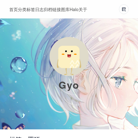
首页
分类
标签
日志
归档
链接
图库
Halo
关于
Gyo