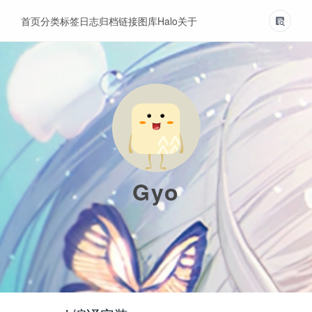
首页
分类
标签
日志
归档
链接
图库
Halo
关于
Gyo