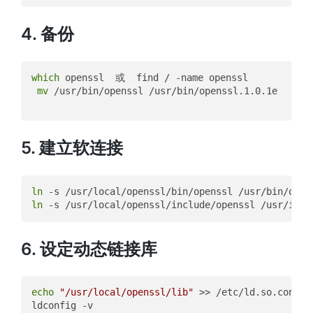
4. 备份
which
 openssl  或  find / -name openssl

mv
 /usr/bin/openssl /usr/bin/openssl.1.0.1e

5. 建立软连接
ln
ln
6. 设定动态链接库
echo
"/usr/local/openssl/lib"
 >> /etc/ld.so.conf
